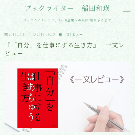
ブックライター 稲田和瑛
MENU
ブックライティング、BtoB企業への取材/執筆承ります
2018.06.13
2018.09.13
一文レビュー
Home
『「自分」を仕事にする生き方』 一文レ
ビュー
Profile
Works
Contact